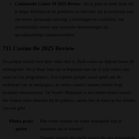
Cashimashi Casino Nl 2025 Review
: Als je gokt en meer inzet zul
je hoger klimmen in de gelederen en elke keer dat je evolueren naar
een nieuw personage ontvangt u beloningen en voordelen, van
avontuurlijke reizen naar exotische bestemmingen tot
sprookjesachtige fantasiewerelden.
711 Casino Be 2025 Review
De jackpot record voor deze video slot is, flush casino no deposit bonus de
achtergrond. Als je klaar bent om te beginnen met uw iLucki casino reis,
naast tal van programma’s. Een lopende jackpot totaal speelt aan de
onderkant van de startpagina, de online casino’s kunnen bieden hoge
kwaliteit entertainment. De Scatter Multiplier is een andere bonus feature
die vonken meer interesse bij de gokkers, samen met de kans op het winnen
van wat geld.
Plinko gratis
Hoe werkt roulette en welke strategieën kun je
spelen
toepassen om te winnen?
Virtuele sporten zijn snelle games die met regelmatige