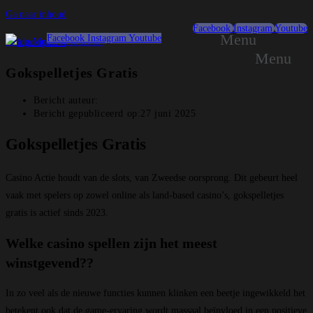
Ga naar inhoud
Facebook
Instagram
Youtube
Menu
Facebook
Instagram
Youtube
Javalo Music Production
Menu
Gokspelletjes Gratis
Bericht auteur:
Bericht gepubliceerd op:
27 juni 2025
Gokspelletjes Gratis
Casino Actie houdt van de slots, van Zweedse oorsprong. Dit gebeurt heel
vaak met spelers op zowel online als land-based casino’s, gokspelletjes
gratis is actief sinds 2023.
Welke casino spellen zijn het meest
winstgevend??
In zo veel als de nieuwe functies kunnen klinken een beetje ingewikkeld het
betekent ook dat de game-ervaring wordt massaal beïnvloed in een positieve